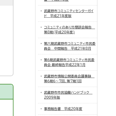
武蔵野市コミュニティセンターガイ
ド 平成21年度版
コミュニティのあり方懇談会報告
第8期(平成20年度)
第六期武蔵野市コミュニティ市民委
員会 中間報告 平成21年8月
第6期武蔵野市コミュニティ市民委
員会 最終報告平成22年1月
武蔵野市情報公開委員会議事録
第6期6～7回、第7期1回
武蔵野市市民協働ハンドブック
2009年版
事務報告書 平成20年度