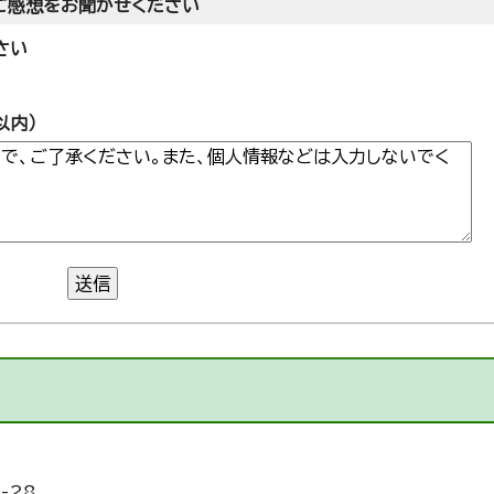
ご感想をお聞かせください
さい
以内）
送信
-28