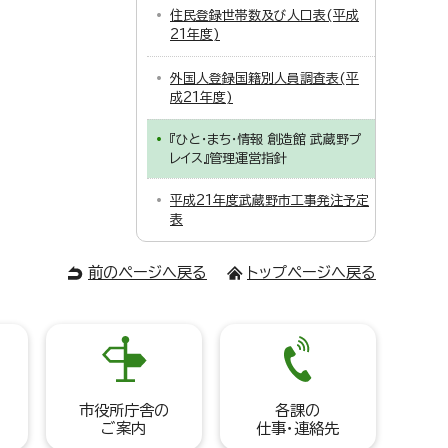
住民登録世帯数及び人口表(平成
21年度)
外国人登録国籍別人員調査表(平
成21年度)
『ひと・まち・情報 創造館 武蔵野プ
レイス』管理運営指針
平成21年度武蔵野市工事発注予定
表
前のページへ戻る
トップページへ戻る
市役所庁舎の
各課の
ご案内
仕事・連絡先