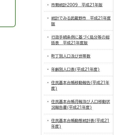
市勢統計2009 平成21年版
統計でみる武蔵野市 平成21年度
版
行政手続条例に基づく処分等の総
括表 平成21年度版
町丁別人口及び世帯数
年齢別人口表(平成21年度)
住民基本台帳移動報告(平成21年
度)
住民基本台帳月報及び人口移動状
況報告書(平成21年度)
住民基本台帳動態統計表(平成21
年度)