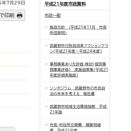
6年7月29日
平成21年度市政資料
で印刷
市政一般
施政方針 （平成21年11月 市長
所信表明）
武蔵野市行財政改革アクションプラ
ン(平成21年度～平成24年度)
事務事業あり方評価・検討(個別事
務事業評価) 実施結果集(平成21
年度評価実施版)
シンポジウム 武蔵野市の市民自
治の未来を考える 報告書
武蔵野市地域生活環境指標 平成
21年版
市長・市役所交際費 精算明細
書 平成21年度