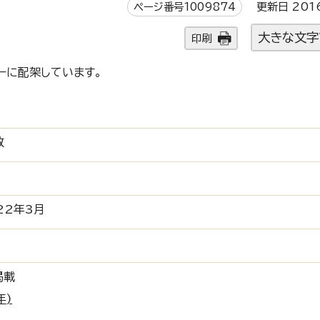
ページ番号1009874
更新日 201
大きな文字
印刷
ーに配架しています。
数
22年3月
掲載
年)