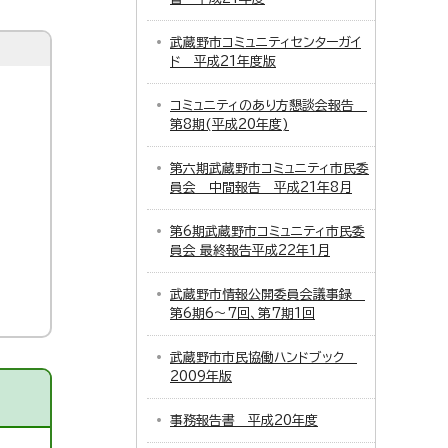
武蔵野市コミュニティセンターガイ
ド 平成21年度版
コミュニティのあり方懇談会報告
第8期(平成20年度)
第六期武蔵野市コミュニティ市民委
員会 中間報告 平成21年8月
第6期武蔵野市コミュニティ市民委
員会 最終報告平成22年1月
武蔵野市情報公開委員会議事録
第6期6～7回、第7期1回
武蔵野市市民協働ハンドブック
2009年版
事務報告書 平成20年度