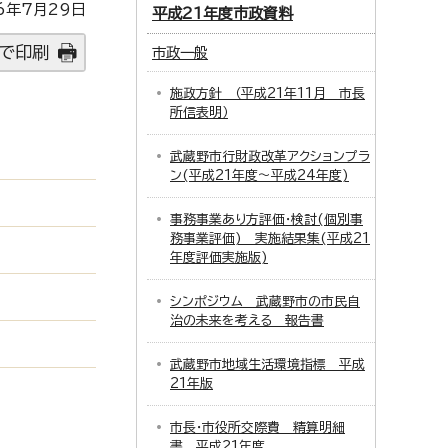
6年7月29日
平成21年度市政資料
で印刷
市政一般
施政方針 （平成21年11月 市長
所信表明）
武蔵野市行財政改革アクションプラ
ン(平成21年度～平成24年度)
事務事業あり方評価・検討(個別事
務事業評価) 実施結果集(平成21
年度評価実施版)
シンポジウム 武蔵野市の市民自
治の未来を考える 報告書
武蔵野市地域生活環境指標 平成
21年版
市長・市役所交際費 精算明細
書 平成21年度