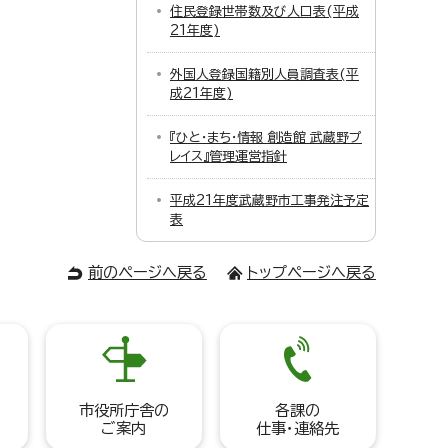
住民登録世帯数及び人口表(平成
21年度)
外国人登録国籍別人員調査表(平
成21年度)
『ひと・まち・情報 創造館 武蔵野プ
レイス』管理運営指針
平成21年度武蔵野市工事発注予定
表
前のページへ戻る
トップページへ戻る
市役所庁舎の
各課の
ご案内
仕事・連絡先