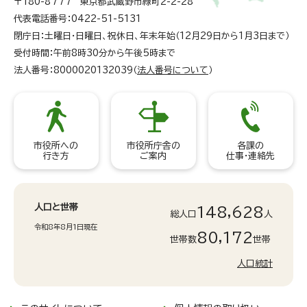
〒180-8777 東京都武蔵野市緑町2-2-28
代表電話番号：0422-51-5131
閉庁日：土曜日・日曜日、祝休日、年末年始（12月29日から1月3日まで）
受付時間：午前8時30分から午後5時まで
法人番号：8000020132039（
法人番号について
）
市役所への
市役所庁舎の
各課の
行き方
ご案内
仕事・連絡先
人口と世帯
148,628
総人口
人
令和8年8月1日現在
80,172
世帯数
世帯
人口統計