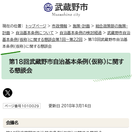
現在の位置：
トップページ
>
市政情報
>
施策・計画
>
総合政策部の施策・
計画
>
自治基本条例について
>
自治基本条例の検討経過
>
武蔵野市自治
基本条例(仮称)に関する懇談会第1回～第22回
>
第18回武蔵野市自治基
本条例(仮称)に関する懇談会
第18回武蔵野市自治基本条例(仮称)に関す
る懇談会
更新日 2018年3月14日
ページ番号1018029
会議名