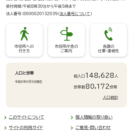
受付時間：午前8時30分から午後5時まで
法人番号：8000020132039（
法人番号について
）
市役所への
市役所庁舎の
各課の
行き方
ご案内
仕事・連絡先
人口と世帯
148,628
総人口
人
令和8年8月1日現在
80,172
世帯数
世帯
人口統計
このサイトについて
個人情報の取り扱い
サイトの利用ガイド
ご意見・問い合わせ