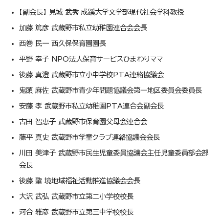
【副会長】 見城 武秀 成蹊大学文学部現代社会学科教授
加藤 篤彦 武蔵野市私立幼稚園連合会会長
西巻 民一 西久保保育園園長
平野 幸子 NPO法人保育サービスひまわりママ
後藤 真澄 武蔵野市立小中学校PTA連絡協議会
鬼頭 麻佐 武蔵野市青少年問題協議会第一地区委員会委員長
安藤 孝 武蔵野市私立幼稚園PTA連合会副会長
古田 智恵子 武蔵野市保育園父母会連合会
藤平 真史 武蔵野市学童クラブ連絡協議会会長
川田 美津子 武蔵野市民生児童委員協議会主任児童委員部会部
会長
後藤 肇 境地域福祉活動推進協議会会長
大沢 武弘 武蔵野市立第二小学校校長
河合 雅彦 武蔵野市立第三中学校校長