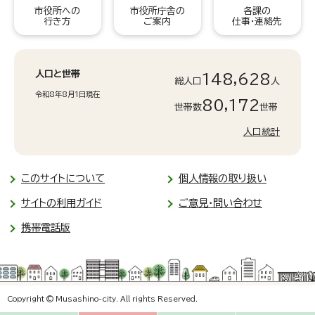
市役所への
市役所庁舎の
各課の
行き方
ご案内
仕事・連絡先
人口と世帯
148,628
総人口
人
令和8年8月1日現在
80,172
世帯数
世帯
人口統計
このサイトについて
個人情報の取り扱い
サイトの利用ガイド
ご意見・問い合わせ
携帯電話版
Copyright © Musashino-city. All rights Reserved.