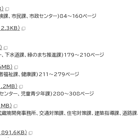
）
課、市民課、市政センター)84～160ページ
2.3KB）
）
、下水道課、緑のまち推進課)179～210ページ
6MB）
福祉課、健康課)211～279ページ
.2MB）
センター、児童青少年課)280～308ページ
1MB）
武蔵境開発事務所、交通対策課、住宅対策課、建築指導課、道路課
91.6KB）