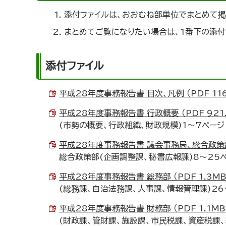
添付ファイルは、おおむね部単位でまとめて掲
まとめてご覧になりたい場合は、1番下の添付
添付ファイル
平成28年度事務報告書 目次、凡例 （PDF 116
平成28年度事務報告書 行政概要 （PDF 921.
(市勢の概要、行政組織、財政規模)1～7ページ
平成28年度事務報告書 議会事務局、総合政策部 （
総合政策部(企画調整課、秘書広報課)8～25
平成28年度事務報告書 総務部 （PDF 1.3MB
(総務課、自治法務課、人事課、情報管理課)26
平成28年度事務報告書 財務部 （PDF 1.1MB
(財政課、管財課、施設課、市民税課、資産税課、