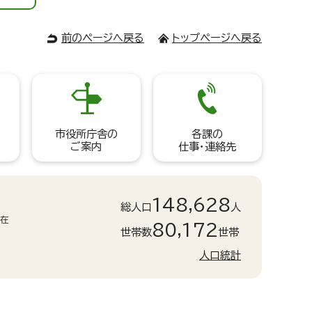
前のページへ戻る
トップページへ戻る
市役所庁舎の
各課の
ご案内
仕事・連絡先
148,628
総人口
人
現在
80,172
世帯数
世帯
人口統計