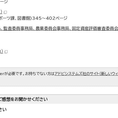
ページ
）
ーツ課、図書館)345～402ページ
局、監査委員事務局、農業委員会事務局、固定資産評価審査委員
）
aderが必要です。お持ちでない方は
アドビシステムズ社のサイト（新しいウ
ご感想をお聞かせください
さい