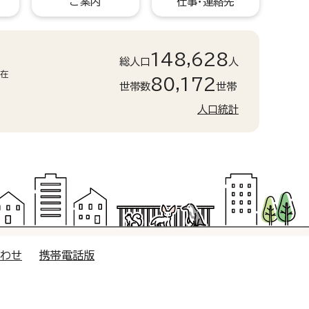
ご案内
仕事・連絡先
148,628
総人口
人
現在
80,172
世帯数
世帯
人口統計
合わせ
携帯電話版