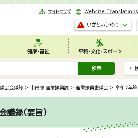
サイトマップ
Website Translations
いざという時に
健康・福祉
平和・文化・スポーツ
議会会議録
>
市民部 産業振興課
>
産業振興審議会
>
令和7年第
会議録(要旨)