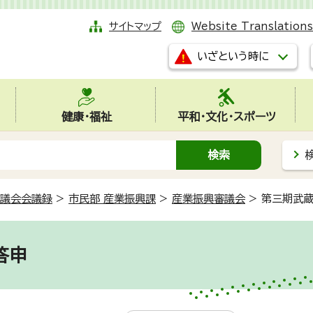
サイトマップ
Website Translations
いざという時に
健康・福祉
平和・文化・スポーツ
議会会議録
>
市民部 産業振興課
>
産業振興審議会
>
第三期武
答申