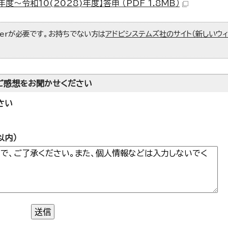
～令和10(2028)年度】答申 （PDF 1.8MB）
aderが必要です。お持ちでない方は
アドビシステムズ社のサイト（新しいウ
ご感想をお聞かせください
さい
以内）
送信