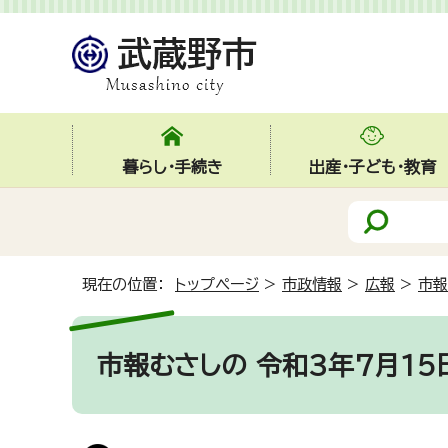
暮らし・手続き
出産・子ども・教育
現在の位置：
トップページ
>
市政情報
>
広報
>
市報
市報むさしの 令和3年7月15日