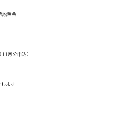
者説明会
11月分申込）
止します