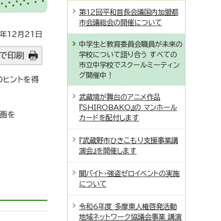
第12回平和首長会議国内加盟都
市会議総会の開催について
年12月21日
中学生と教育委員会職員が未来の
学校について語り合う すべての
で印刷
市立中学校でスクールミーティン
グ開催中！
のヒントを得
。
武蔵境が舞台のアニメ作品
『SHIROBAKO』の マンホール
動画を
カードを配付します
『武蔵野市ひきこもり支援事業講
演会』を開催します
闇バイト・強盗ゼロイベントの実施
について
令和6年度 多摩東人権啓発活動
地域ネットワーク協議会事業 講演