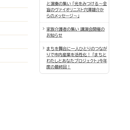
と演奏の集い 「光をみつける～全
盲のヴァイオリニスト穴澤雄介か
らのメッセージ～」
家族介護者の集い 講演会開催の
お知らせ
まちを舞台に一人ひとりのつなが
りで市内産業を活性化！ 「まちと
わたしとあなたプロジェクト」今年
度の最終回！