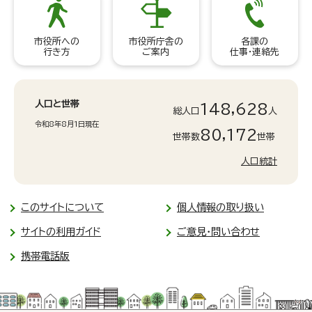
市役所への
市役所庁舎の
各課の
行き方
ご案内
仕事・連絡先
人口と世帯
148,628
総人口
人
令和8年8月1日現在
80,172
世帯数
世帯
人口統計
このサイトについて
個人情報の取り扱い
サイトの利用ガイド
ご意見・問い合わせ
携帯電話版