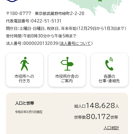
〒180-8777 東京都武蔵野市緑町2-2-28
代表電話番号：0422-51-5131
閉庁日：土曜日・日曜日、祝休日、年末年始（12月29日から1月3日まで）
受付時間：午前8時30分から午後5時まで
法人番号：8000020132039（
法人番号について
）
市役所への
市役所庁舎の
各課の
行き方
ご案内
仕事・連絡先
人口と世帯
148,628
総人口
人
令和8年8月1日現在
80,172
世帯数
世帯
人口統計