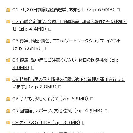
01_7月20日参議院議員選挙、お知らせ （zip 6.5MB）
02_市議会定例会、会議、市関連施設、秘書広報課からのお知ら
せ （zip 4.4MB）
03_募集、講座・講習、エコreゾートワークショップ、イベント
（zip 7.6MB）
04_健康、熱中症にご注意ください、休日の医療機関 （zip
4.0MB）
05_特集「市民の個人情報を保護し適正な管理と運用を行って
います」 （zip 2.8MB）
06_子ども、楽しく子育て （zip 6.8MB）
07_図書館、スポーツ、文化・芸術 （zip 4.9MB）
08_ガイド＆GUIDE （zip 3.3MB）