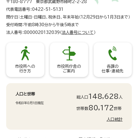
〒180-8777 東京都武蔵野市緑町2-2-28
代表電話番号：0422-51-5131
閉庁日：土曜日・日曜日、祝休日、年末年始（12月29日から1月3日まで）
受付時間：午前8時30分から午後5時まで
法人番号：8000020132039（
法人番号について
）
市役所への
市役所庁舎の
各課の
行き方
ご案内
仕事・連絡先
人口と世帯
148,628
総人口
人
令和8年8月1日現在
80,172
世帯数
世帯
人口統計