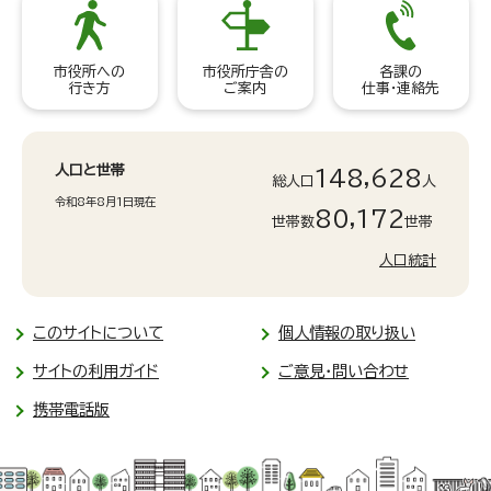
市役所への
市役所庁舎の
各課の
行き方
ご案内
仕事・連絡先
人口と世帯
148,628
総人口
人
令和8年8月1日現在
80,172
世帯数
世帯
人口統計
このサイトについて
個人情報の取り扱い
サイトの利用ガイド
ご意見・問い合わせ
携帯電話版