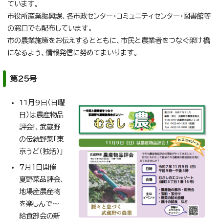
ています。
市役所産業振興課、各市政センター・コミュニティセンター・図書館等
の窓口でも配布しています。
市の農業施策をお伝えするとともに、市民と農業者をつなぐ架け橋
になるよう、情報発信に努めてまいります。
第25号
11月9日（日曜
日）は農産物品
評会!、武蔵野
の伝統野菜「東
京うど（独活）」
7月1日開催
夏野菜品評会、
地場産農産物
を楽しんで～
給食部会の新