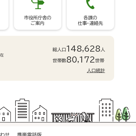
市役所庁舎の
各課の
ご案内
仕事・連絡先
148,628
総人口
人
現在
80,172
世帯数
世帯
人口統計
合わせ
携帯電話版