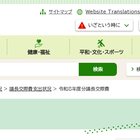
サイトマップ
Website Translations
いざという時に
健康・福祉
平和・文化・スポーツ
況
>
議長交際費支出状況
>
令和8年度分議長交際費