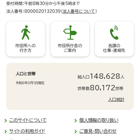
受付時間：午前8時30分から午後5時まで
法人番号：8000020132039（
法人番号について
）
市役所への
市役所庁舎の
各課の
行き方
ご案内
仕事・連絡先
人口と世帯
148,628
総人口
人
令和8年8月1日現在
80,172
世帯数
世帯
人口統計
このサイトについて
個人情報の取り扱い
サイトの利用ガイド
ご意見・問い合わせ