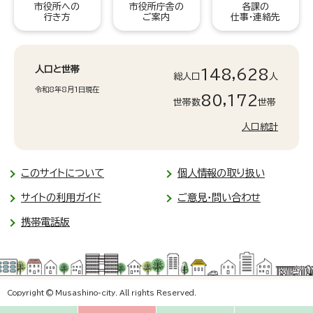
市役所への
市役所庁舎の
各課の
行き方
ご案内
仕事・連絡先
人口と世帯
148,628
総人口
人
令和8年8月1日現在
80,172
世帯数
世帯
人口統計
このサイトについて
個人情報の取り扱い
サイトの利用ガイド
ご意見・問い合わせ
携帯電話版
Copyright © Musashino-city. All rights Reserved.