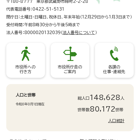
〒180-8777 東京都武蔵野市緑町2-2-28
代表電話番号：0422-51-5131
閉庁日：土曜日・日曜日、祝休日、年末年始（12月29日から1月3日まで）
受付時間：午前8時30分から午後5時まで
法人番号：8000020132039（
法人番号について
）
市役所への
市役所庁舎の
各課の
行き方
ご案内
仕事・連絡先
人口と世帯
148,628
総人口
人
令和8年8月1日現在
80,172
世帯数
世帯
人口統計