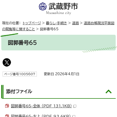
現在の位置：
トップページ
>
暮らし・手続き
>
道路
>
道路台帳現況平面図
の閲覧等に関すること
>
図郭番号65
図郭番号65
更新日 2026年4月1日
ページ番号1005607
添付ファイル
図郭番号65-全体 （PDF 131.1KB）
図郭番号65-左上 （PDF 93.6KB）