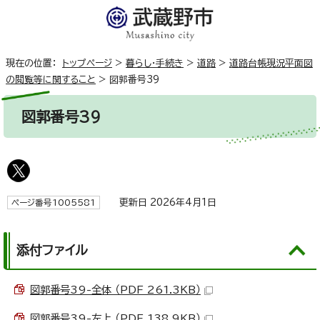
現在の位置：
トップページ
>
暮らし・手続き
>
道路
>
道路台帳現況平面図
の閲覧等に関すること
>
図郭番号39
図郭番号39
更新日 2026年4月1日
ページ番号1005581
添付ファイル
図郭番号39-全体 （PDF 261.3KB）
図郭番号39-左上 （PDF 138.9KB）