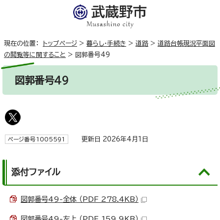
現在の位置：
トップページ
>
暮らし・手続き
>
道路
>
道路台帳現況平面図
の閲覧等に関すること
>
図郭番号49
図郭番号49
更新日 2026年4月1日
ページ番号1005591
添付ファイル
図郭番号49-全体 （PDF 278.4KB）
図郭番号49-左上 （PDF 159.9KB）