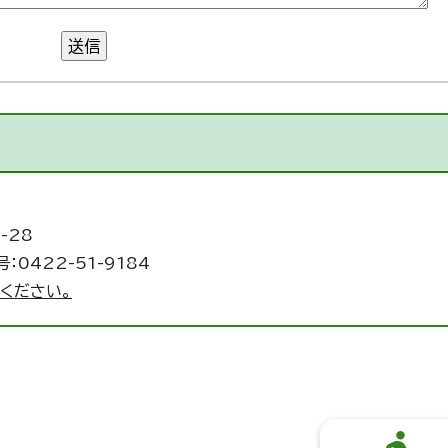
送信
-28
：0422-51-9184
ください。