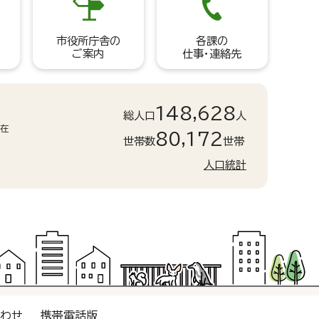
市役所庁舎の
各課の
ご案内
仕事・連絡先
148,628
総人口
人
現在
80,172
世帯数
世帯
人口統計
合わせ
携帯電話版