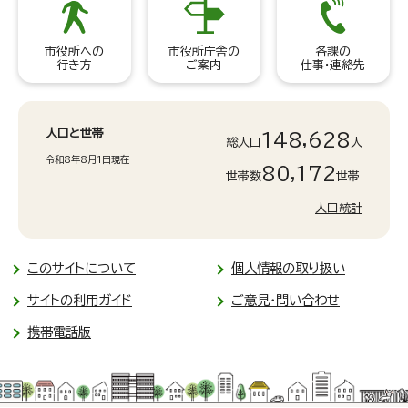
市役所への
市役所庁舎の
各課の
行き方
ご案内
仕事・連絡先
人口と世帯
148,628
総人口
人
令和8年8月1日現在
80,172
世帯数
世帯
人口統計
このサイトについて
個人情報の取り扱い
サイトの利用ガイド
ご意見・問い合わせ
携帯電話版