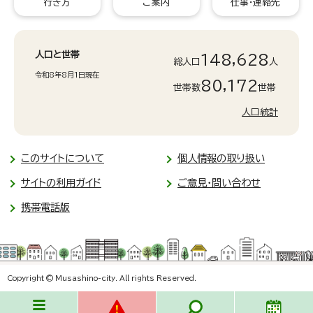
行き方
ご案内
仕事・連絡先
人口と世帯
148,628
総人口
人
令和8年8月1日現在
80,172
世帯数
世帯
人口統計
このサイトについて
個人情報の取り扱い
サイトの利用ガイド
ご意見・問い合わせ
携帯電話版
Copyright © Musashino-city. All rights Reserved.