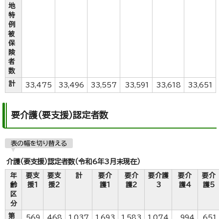
地
特
例
被
保
険
者
数
計
33,475
33,496
33,557
33,591
33,618
33,651
要介護（要支援）認定者数
表の幅を切り替える
介護（要支援）認定者数（令和6年3月末現在）
年
要支
要支
計
要介
要介
要介護
要介
要介
齢
援1
援2
護1
護2
3
護4
護5
区
分
第
569
468
1,037
1,693
1,583
1,074
994
651