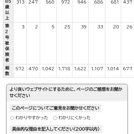
85
313
247
560
972
946
686
681
437
歳
以
上
第
3
2
5
25
39
33
20
26
2
号
被
保
険
者
総
572
470
1,042
1,718
1,622
1,107
1,014
677
数
より良いウェブサイトにするために、ページのご感想をお聞か
せください
このページについてご意見をお聞かせください
わかりやすかった
わかりにくかった
具体的な理由を記入してください（200字以内）