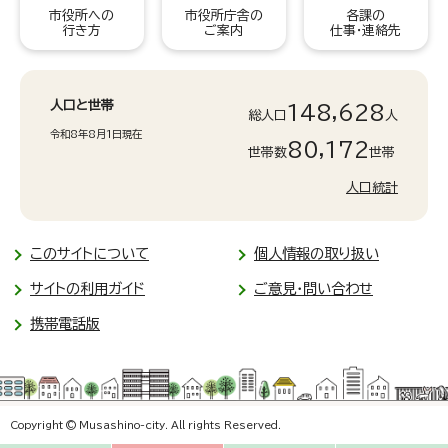
市役所への
市役所庁舎の
各課の
行き方
ご案内
仕事・連絡先
人口と世帯
148,628
総人口
人
令和8年8月1日現在
80,172
世帯数
世帯
人口統計
このサイトについて
個人情報の取り扱い
サイトの利用ガイド
ご意見・問い合わせ
携帯電話版
Copyright © Musashino-city. All rights Reserved.