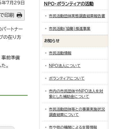
6年7月29日
NPO・ボランティアの活動
で印刷
市民活動団体実態調査結果報告書
のパートナー
市民活動(協働)推進事業
プの在り方
お知らせ
市民活動情報
、事前準備
した。
NPO法人について
ボランティアについて
市内の市民団体やNPO法人を対
象とした補助金について
市民活動団体等との事業実施状況
調査結果について
市や他の機関による支援情報