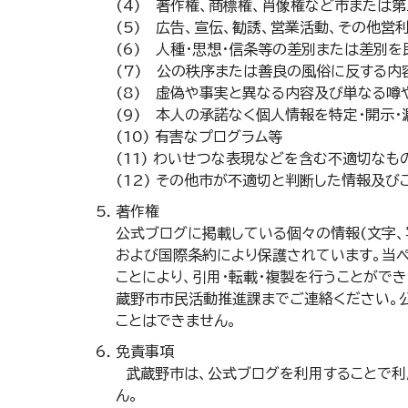
(4) 著作権、商標権、肖像権など市または
(5) 広告、宣伝、勧誘、営業活動、その他営
(6) 人種・思想・信条等の差別または差別
(7) 公の秩序または善良の風俗に反する内
(8) 虚偽や事実と異なる内容及び単なる噂
(9) 本人の承諾なく個人情報を特定・開示
(10) 有害なプログラム等
(11) わいせつな表現などを含む不適切なも
(12) その他市が不適切と判断した情報及
著作権
公式ブログに掲載している個々の情報(文字、
および国際条約により保護されています。当
ことにより、引用・転載・複製を行うことがで
蔵野市市民活動推進課までご連絡ください。
ことはできません。
免責事項
武蔵野市は、公式ブログを利用することで利
ん。