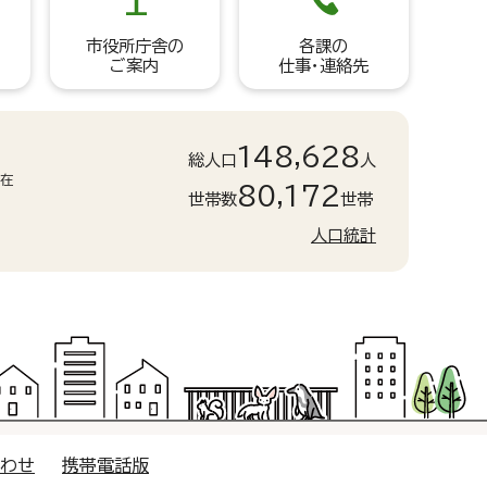
市役所庁舎の
各課の
ご案内
仕事・連絡先
148,628
総人口
人
現在
80,172
世帯数
世帯
人口統計
合わせ
携帯電話版