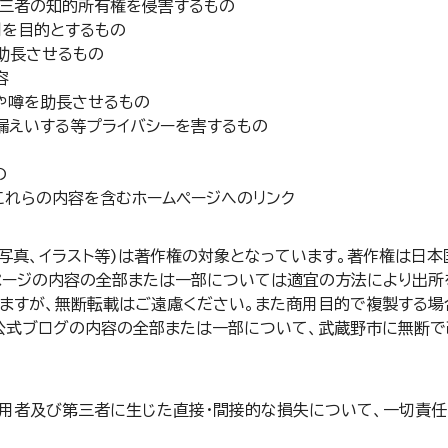
第三者の知的所有権を侵害するもの
利を目的とするもの
を助長させるもの
容
や噂を助長させるもの
・漏えいする等プライバシーを害するもの
の
びこれらの内容を含むホームページへのリンク
写真、イラスト等)は著作権の対象となっています。著作権は日本
ページの内容の全部または一部については適宜の方法により出所
きますが、無断転載はご遠慮ください。また商用目的で複製する場
公式ブログの内容の全部または一部について、武蔵野市に無断で
用者及び第三者に生じた直接・間接的な損失について、一切責任