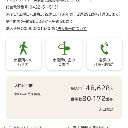
〒180-8777 東京都武蔵野市緑町2-2-28
代表電話番号：0422-51-5131
閉庁日：土曜日・日曜日、祝休日、年末年始（12月29日から1月3日まで）
受付時間：午前8時30分から午後5時まで
法人番号：8000020132039（
法人番号について
）
市役所への
市役所庁舎の
各課の
行き方
ご案内
仕事・連絡先
人口と世帯
148,628
総人口
人
令和8年8月1日現在
80,172
世帯数
世帯
人口統計