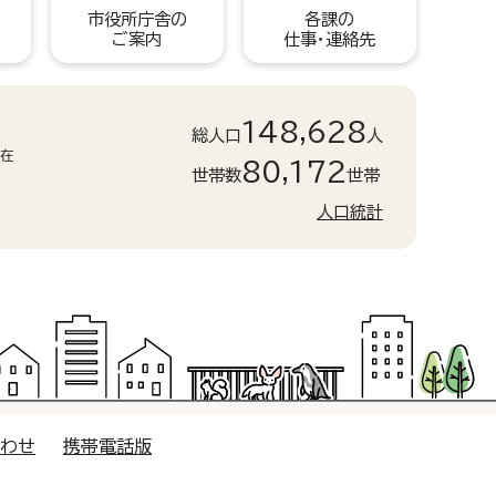
市役所庁舎の
各課の
ご案内
仕事・連絡先
148,628
総人口
人
現在
80,172
世帯数
世帯
人口統計
合わせ
携帯電話版