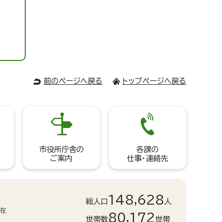
前のページへ戻る
トップページへ戻る
市役所庁舎の
各課の
ご案内
仕事・連絡先
148,628
総人口
人
現在
80,172
世帯数
世帯