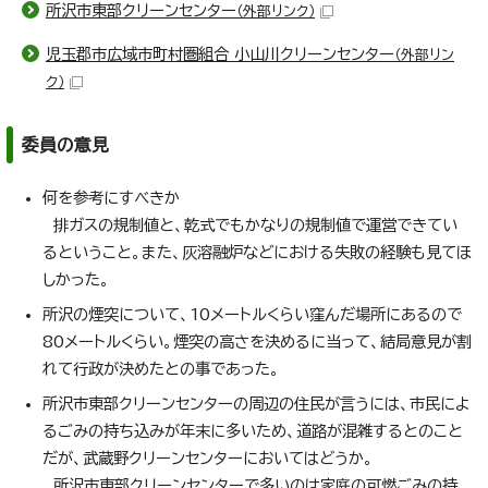
所沢市東部クリーンセンター
（外部リンク）
児玉郡市広域市町村圏組合 小山川クリーンセンター
（外部リン
ク）
委員の意見
何を参考にすべきか
排ガスの規制値と、乾式でもかなりの規制値で運営できてい
るということ。また、灰溶融炉などにおける失敗の経験も見てほ
しかった。
所沢の煙突について、10メートルくらい窪んだ場所にあるので
80メートルくらい。煙突の高さを決めるに当って、結局意見が割
れて行政が決めたとの事であった。
所沢市東部クリーンセンターの周辺の住民が言うには、市民によ
るごみの持ち込みが年末に多いため、道路が混雑するとのこと
だが、武蔵野クリーンセンターにおいてはどうか。
所沢市東部クリーンセンターで多いのは家庭の可燃ごみの持