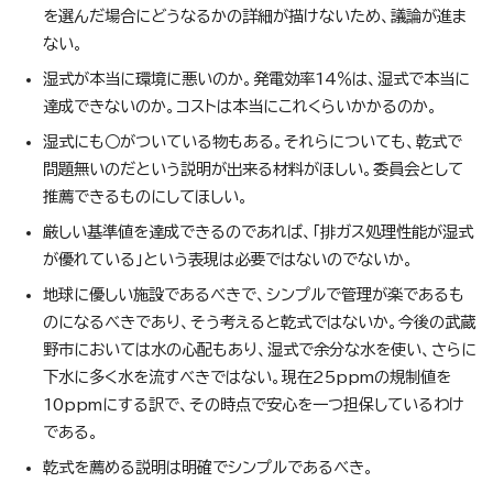
を選んだ場合にどうなるかの詳細が描けないため、議論が進ま
ない。
湿式が本当に環境に悪いのか。発電効率14％は、湿式で本当に
達成できないのか。コストは本当にこれくらいかかるのか。
湿式にも○がついている物もある。それらについても、乾式で
問題無いのだという説明が出来る材料がほしい。委員会として
推薦できるものにしてほしい。
厳しい基準値を達成できるのであれば、「排ガス処理性能が湿式
が優れている」という表現は必要ではないのでないか。
地球に優しい施設であるべきで、シンプルで管理が楽であるも
のになるべきであり、そう考えると乾式ではないか。今後の武蔵
野市においては水の心配もあり、湿式で余分な水を使い、さらに
下水に多く水を流すべきではない。現在25ppmの規制値を
10ppmにする訳で、その時点で安心を一つ担保しているわけ
である。
乾式を薦める説明は明確でシンプルであるべき。