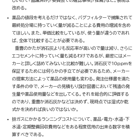
しいので「協議済み」「委員会での確認事項」「推薦」など。表現は
改める。
薬品の値段を考えるだけではなく、バグフィルターで捕集されて
最終処分場に持っていく量が減ることによる費用の増減を含め
てほしい。また、単価比較をしているが、使う量が違うのであれ
ば、全体で比較することが必要である。
重曹のかたが消石灰よりも反応率が高いので量は減り、さらに
エコセメントに持っていく量も減るわけであるが、厳密にはメー
カーと詳しく詰めてみないと比較が難しい。消石灰で10ppmを
保証するためには何らかの手立てが必要であるため、メーカー
の提案方法によって薬品の使用量も変わる。発注仕様書を満た
す条件の中で、メーカーの見積もり設計図書において残渣の発
生量や薬品使用量などを出してくる。それを総合的に評価する
のであり、重曹か消石灰かなどは決めず、現時点では湿式か乾
式かを決めれば良いのではないか。
排ガスにかかるランニングコストについて、薬品・電力・水道・下
水道・定期整備回収費用などをある程度信用の出来る数字を積
算すべきである。