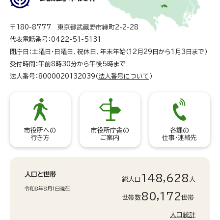
〒180-8777 東京都武蔵野市緑町2-2-28
代表電話番号：0422-51-5131
閉庁日：土曜日・日曜日、祝休日、年末年始（12月29日から1月3日まで）
受付時間：午前8時30分から午後5時まで
法人番号：8000020132039（
法人番号について
）
市役所への
市役所庁舎の
各課の
行き方
ご案内
仕事・連絡先
人口と世帯
148,628
総人口
人
令和8年8月1日現在
80,172
世帯数
世帯
人口統計