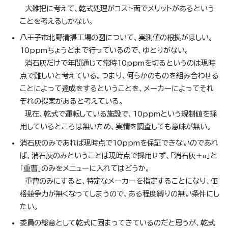
大雑把に考えて、乾式処理がコスト面でメリットがあるという
ことを考えるしかない。
八王子市北野清掃工場の図について、実測値の根拠がほしい。
10ppmちょうどまで行っているので、ゆとりがない。
消石灰だけで年間通じて常時10ppmを切るというのは現時
点で難しいと考えている。つまり、何らかのものを組み合わせる
ことによって達成をするということを、メーカーによってそれ
ぞれの提案があると考えている。
現在、乾式で運転している施設で、10ppmという規制値を採
用しているところは無いため、実情を調査しても意味が無い。
消石灰のみであれば現時点で10ppmを保証できないのであれ
ば、消石灰のみということは現時点で採用せず、「消石灰＋α」と
「重曹」のみをメニューに入れてはどうか。
重曹のみにすると、特定なメーカーを指定することになり、価
格競争力が無くなってしまうので、ある程度縛りの無い条件にし
たい。
委員の総意として乾式に固まってきているのだと思うが、乾式