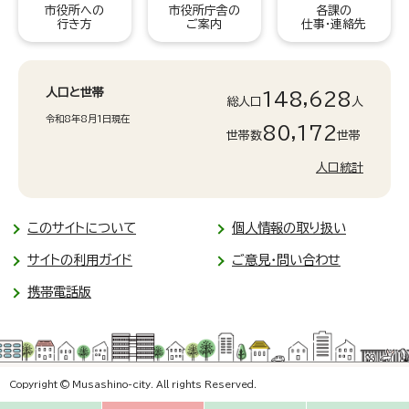
市役所への
市役所庁舎の
各課の
行き方
ご案内
仕事・連絡先
人口と世帯
148,628
総人口
人
令和8年8月1日現在
80,172
世帯数
世帯
人口統計
このサイトについて
個人情報の取り扱い
サイトの利用ガイド
ご意見・問い合わせ
携帯電話版
Copyright © Musashino-city. All rights Reserved.