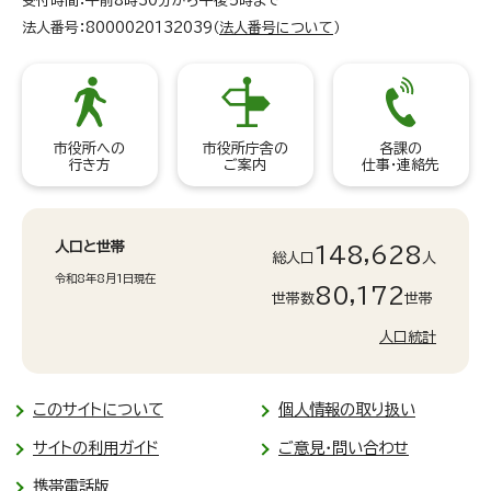
受付時間：午前8時30分から午後5時まで
法人番号：8000020132039（
法人番号について
）
市役所への
市役所庁舎の
各課の
行き方
ご案内
仕事・連絡先
人口と世帯
148,628
総人口
人
令和8年8月1日現在
80,172
世帯数
世帯
人口統計
このサイトについて
個人情報の取り扱い
サイトの利用ガイド
ご意見・問い合わせ
携帯電話版