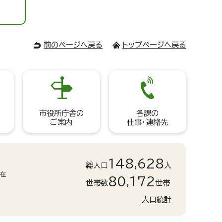
前のページへ戻る
トップページへ戻る
市役所庁舎の
各課の
ご案内
仕事・連絡先
148,628
総人口
人
現在
80,172
世帯数
世帯
人口統計