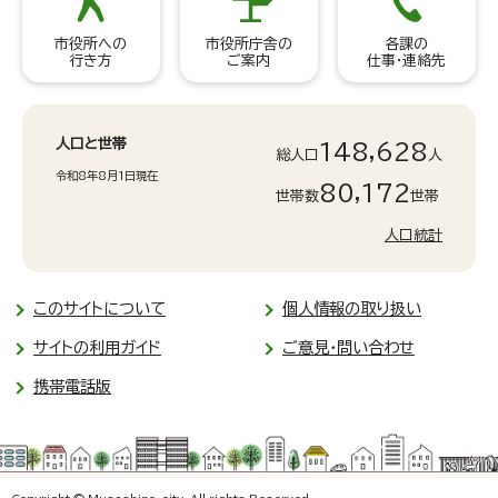
市役所への
市役所庁舎の
各課の
行き方
ご案内
仕事・連絡先
人口と世帯
148,628
総人口
人
令和8年8月1日現在
80,172
世帯数
世帯
人口統計
このサイトについて
個人情報の取り扱い
サイトの利用ガイド
ご意見・問い合わせ
携帯電話版