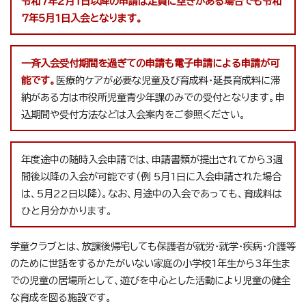
令和7年2月1日以降の申請は定員に空きがある場合でも令和
7年5月1日入会となります。
一斉入会受付期間を過ぎての申請も電子申請による申請が可
能です。
医療的ケアが必要な児童及び育成料・延長育成料に滞
納がある方は市役所児童青少年課のみでの受付となります。申
込期間や受付方法などは入会案内をご参照ください。
年度途中の随時入会申請では、申請書類が提出されてから3週
間後以降の入会が可能です（例 5月1日に入会申請された場合
は、5月22日以降）。なお、月途中の入会であっても、育成料は
ひと月分かかります。
学童クラブとは、放課後帰宅しても保護者が就労・就学・疾病・介護等
のために世話をするかたがいない家庭の小学校1年生から3年生ま
での児童の居場所として、遊びを中心とした活動により児童の健全
な育成を図る施設です。