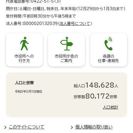
代表電話番号：0422-51-5131
閉庁日：土曜日・日曜日、祝休日、年末年始（12月29日から1月3日まで）
受付時間：午前8時30分から午後5時まで
法人番号：8000020132039（
法人番号について
）
市役所への
市役所庁舎の
各課の
行き方
ご案内
仕事・連絡先
人口と世帯
148,628
総人口
人
令和8年8月1日現在
80,172
世帯数
世帯
人口統計
このサイトについて
個人情報の取り扱い