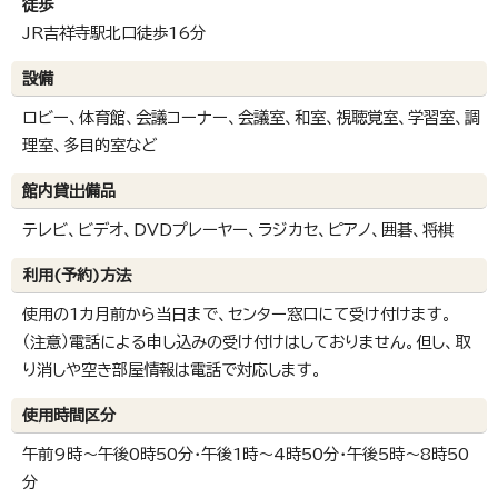
徒歩
JR吉祥寺駅北口徒歩16分
設備
ロビー、体育館、会議コーナー、会議室、和室、視聴覚室、学習室、調
理室、多目的室など
館内貸出備品
テレビ、ビデオ、DVDプレーヤー、ラジカセ、ピアノ、囲碁、将棋
利用(予約)方法
使用の1カ月前から当日まで、センター窓口にて受け付けます。
（注意）電話による申し込みの受け付けはしておりません。但し、取
り消しや空き部屋情報は電話で対応します。
使用時間区分
午前9時～午後0時50分・午後1時～4時50分・午後5時～8時50
分