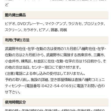
ど
館内貸出備品
ビデオ、DVDプレーヤー、マイク・アンプ、ラジカセ、プロジェクタ、
スクリーン、カラオケ、ピアノ、囲碁、将棋
利用(予約)方法
武蔵野市在住・在学・在勤の方は使用の1カ月前（八幡町在住・在学・
在勤の方は2カ月前）から、武蔵野市に隣接する西東京市、三鷹市、
小金井市、練馬区、杉並区に在住・在勤・在学の方は15日前から、そ
の他の方は当日、センター窓口にて受け付けます。
(注意)電話による申し込みの受付はしておりません。
予約の取り消し、施設の詳細、空き部屋情報は直接八幡町コミュニ
ティセンター(電話番号：0422-54-0169)に電話でお問い合わ
せ下さい。
使用時間区分
午前9時～午後0時50分・午後1時～4時50分・午後5時～8時50