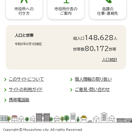
市役所への
市役所庁舎の
各課の
行き方
ご案内
仕事・連絡先
人口と世帯
148,628
総人口
人
令和8年8月1日現在
80,172
世帯数
世帯
人口統計
このサイトについて
個人情報の取り扱い
サイトの利用ガイド
ご意見・問い合わせ
携帯電話版
Copyright © Musashino-city. All rights Reserved.