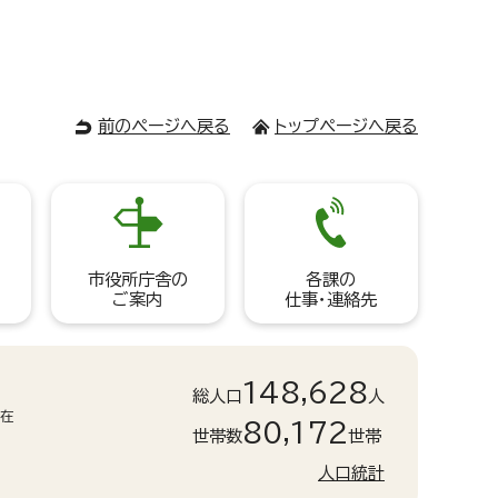
前のページへ戻る
トップページへ戻る
市役所庁舎の
各課の
ご案内
仕事・連絡先
148,628
総人口
人
現在
80,172
世帯数
世帯
人口統計