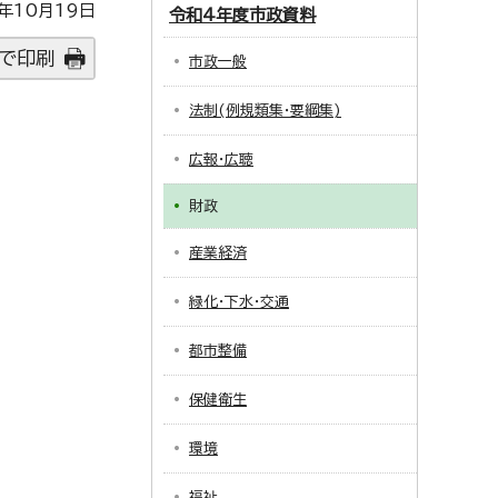
年10月19日
令和4年度市政資料
で印刷
市政一般
法制(例規類集・要綱集)
広報・広聴
財政
産業経済
緑化・下水・交通
都市整備
保健衛生
環境
福祉