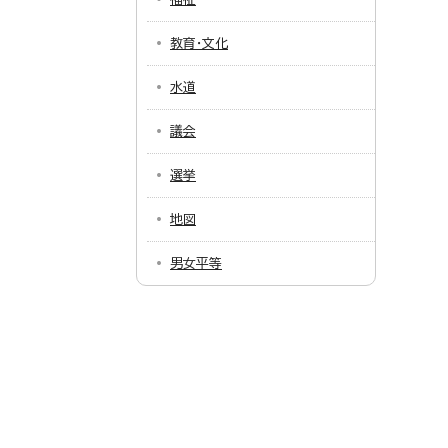
教育・文化
水道
議会
選挙
地図
男女平等