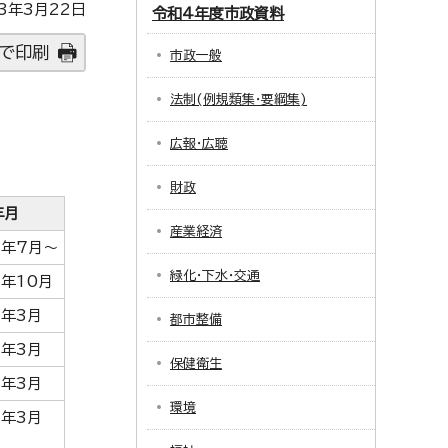
3年3月22日
令和4年度市政資料
で印刷
市政一般
法制(例規類集・要綱集)
広報・広聴
財政
年月
産業経済
4年7月～
緑化・下水・交通
年10月
5年3月
都市整備
5年3月
保健衛生
5年3月
環境
5年3月