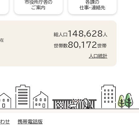
市役所庁舎の
各課の
ご案内
仕事・連絡先
148,628
総人口
人
現在
80,172
世帯数
世帯
人口統計
合わせ
携帯電話版