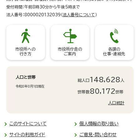
受付時間：午前8時30分から午後5時まで
法人番号：8000020132039（
法人番号について
）
市役所への
市役所庁舎の
各課の
行き方
ご案内
仕事・連絡先
人口と世帯
148,628
総人口
人
令和8年8月1日現在
80,172
世帯数
世帯
人口統計
このサイトについて
個人情報の取り扱い
サイトの利用ガイド
ご意見・問い合わせ