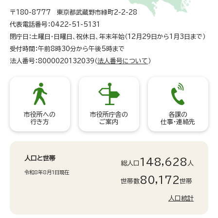
〒180-8777 東京都武蔵野市緑町2-2-28
代表電話番号：0422-51-5131
閉庁日：土曜日・日曜日、祝休日、年末年始（12月29日から1月3日まで）
受付時間：午前8時30分から午後5時まで
法人番号：8000020132039（
法人番号について
）
市役所への
市役所庁舎の
各課の
行き方
ご案内
仕事・連絡先
人口と世帯
148,628
総人口
人
令和8年8月1日現在
80,172
世帯数
世帯
人口統計