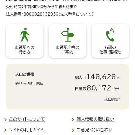
受付時間：午前8時30分から午後5時まで
法人番号：8000020132039（
法人番号について
）
市役所への
市役所庁舎の
各課の
行き方
ご案内
仕事・連絡先
人口と世帯
148,628
総人口
人
令和8年8月1日現在
80,172
世帯数
世帯
人口統計
このサイトについて
個人情報の取り扱い
サイトの利用ガイド
ご意見・問い合わせ