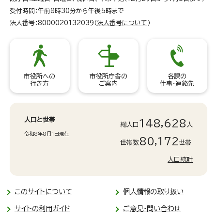
受付時間：午前8時30分から午後5時まで
法人番号：8000020132039（
法人番号について
）
市役所への
市役所庁舎の
各課の
行き方
ご案内
仕事・連絡先
人口と世帯
148,628
総人口
人
令和8年8月1日現在
80,172
世帯数
世帯
人口統計
このサイトについて
個人情報の取り扱い
サイトの利用ガイド
ご意見・問い合わせ