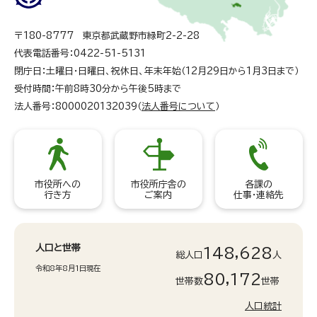
〒180-8777 東京都武蔵野市緑町2-2-28
代表電話番号：0422-51-5131
閉庁日：土曜日・日曜日、祝休日、年末年始（12月29日から1月3日まで）
受付時間：午前8時30分から午後5時まで
法人番号：8000020132039（
法人番号について
）
市役所への
市役所庁舎の
各課の
行き方
ご案内
仕事・連絡先
人口と世帯
148,628
総人口
人
令和8年8月1日現在
80,172
世帯数
世帯
人口統計