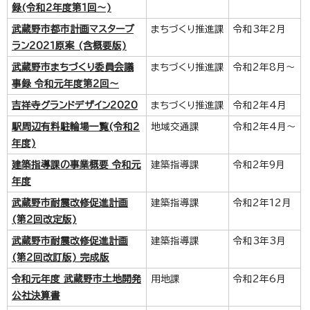
録(令和2年度第1回～)
武蔵野市都市計画マスタープ
まちづくり推進課
令和3年2月
ラン2021原案 (含概要版)
武蔵野市まちづくり委員会議
まちづくり推進課
令和2年8月～
事録 令和元年度第2回～
吉祥寺グランドデザイン2020
まちづくり推進課
令和2年4月
駅周辺有料駐輪場一覧(令和2
地域交通課
令和2年4月～
年度)
建築指導課の事業概要 令和元
建築指導課
令和2年9月
年度
武蔵野市耐震改修促進計画
建築指導課
令和2年12月
(第2回改定版)
武蔵野市耐震改修促進計画
建築指導課
令和3年3月
(第2回改訂版) 完成版
令和元年度 武蔵野市土地開発
用地課
令和2年6月
公社決算書